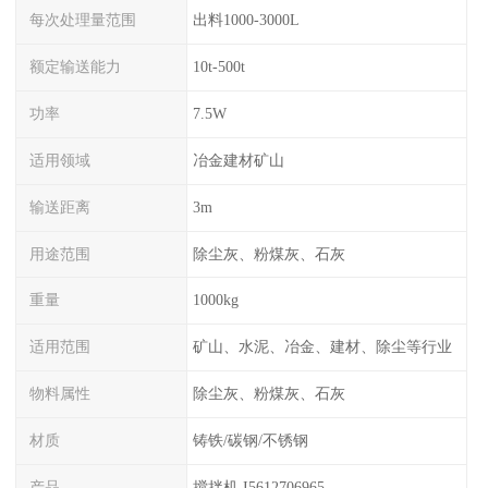
每次处理量范围
出料1000-3000L
额定输送能力
10t-500t
功率
7.5W
适用领域
冶金建材矿山
输送距离
3m
用途范围
除尘灰、粉煤灰、石灰
重量
1000kg
适用范围
矿山、水泥、冶金、建材、除尘等行业
物料属性
除尘灰、粉煤灰、石灰
材质
铸铁/碳钢/不锈钢
产品
搅拌机 I5612706965