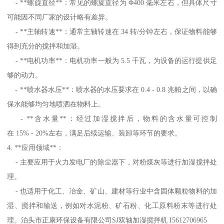
- **螺旋直径**：常见的螺旋直径为 Φ400 毫米左右，但具体尺寸
可能因不同厂家的设计略有差异。
- **主轴转速**：通常主轴转速在 34 转/分钟左右，保证物料能够
得到充分的搅拌和加湿。
- **电机功率**：电机功率一般为 5.5 千瓦，为设备的运行提供足
够的动力。
- **喷水器水压**：喷水器的水压要求在 0.4 - 0.8 兆帕之间，以确
保水能够均匀地喷洒在物料上。
- **含水量**：经过加湿搅拌后，物料的含水量可控制
在 15% - 20%左右，满足后续运输、装卸等环节的要求。
4. **应用领域**：
- 主要应用于火力发电厂的除尘器下，对粉煤灰等进行加湿搅拌处
理。
- 也适用于化工、冶金、矿山、建材等行业中含固体颗粒物料的加
湿、搅拌和输送，例如对水泥粉、矿石粉、化工原料粉末等进行处
理。泊头市正康环保设备有限公司SJ双轴加湿搅拌机 I5612706965