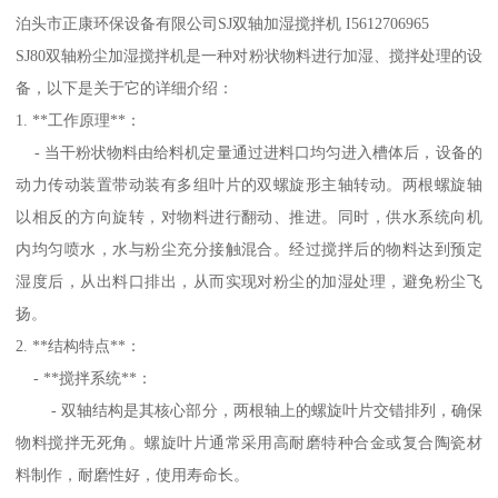
泊头市正康环保设备有限公司SJ双轴加湿搅拌机 I5612706965
SJ80双轴粉尘加湿搅拌机是一种对粉状物料进行加湿、搅拌处理的设
备，以下是关于它的详细介绍：
1. **工作原理**：
- 当干粉状物料由给料机定量通过进料口均匀进入槽体后，设备的
动力传动装置带动装有多组叶片的双螺旋形主轴转动。两根螺旋轴
以相反的方向旋转，对物料进行翻动、推进。同时，供水系统向机
内均匀喷水，水与粉尘充分接触混合。经过搅拌后的物料达到预定
湿度后，从出料口排出，从而实现对粉尘的加湿处理，避免粉尘飞
扬。
2. **结构特点**：
- **搅拌系统**：
- 双轴结构是其核心部分，两根轴上的螺旋叶片交错排列，确保
物料搅拌无死角。螺旋叶片通常采用高耐磨特种合金或复合陶瓷材
料制作，耐磨性好，使用寿命长。