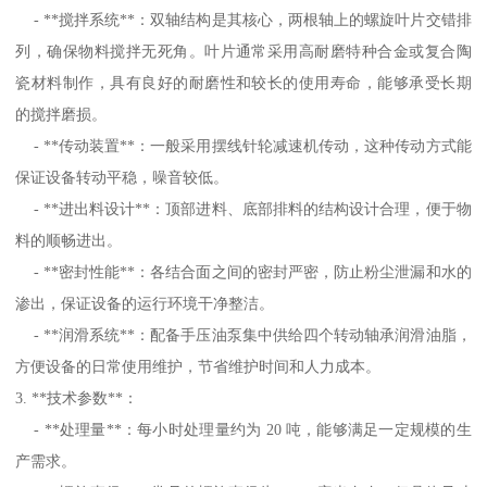
- **搅拌系统**：双轴结构是其核心，两根轴上的螺旋叶片交错排
列，确保物料搅拌无死角。叶片通常采用高耐磨特种合金或复合陶
瓷材料制作，具有良好的耐磨性和较长的使用寿命，能够承受长期
的搅拌磨损。
- **传动装置**：一般采用摆线针轮减速机传动，这种传动方式能
保证设备转动平稳，噪音较低。
- **进出料设计**：顶部进料、底部排料的结构设计合理，便于物
料的顺畅进出。
- **密封性能**：各结合面之间的密封严密，防止粉尘泄漏和水的
渗出，保证设备的运行环境干净整洁。
- **润滑系统**：配备手压油泵集中供给四个转动轴承润滑油脂，
方便设备的日常使用维护，节省维护时间和人力成本。
3. **技术参数**：
- **处理量**：每小时处理量约为 20 吨，能够满足一定规模的生
产需求。