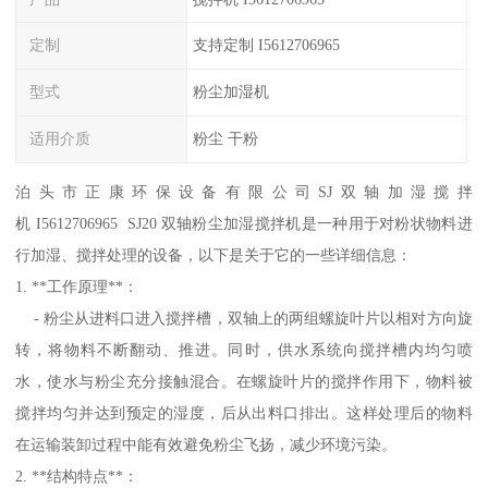
定制
支持定制 I5612706965
型式
粉尘加湿机
适用介质
粉尘 干粉
泊头市正康环保设备有限公司SJ双轴加湿搅拌
机 I5612706965 SJ20 双轴粉尘加湿搅拌机是一种用于对粉状物料进
行加湿、搅拌处理的设备，以下是关于它的一些详细信息：
1. **工作原理**：
- 粉尘从进料口进入搅拌槽，双轴上的两组螺旋叶片以相对方向旋
转，将物料不断翻动、推进。同时，供水系统向搅拌槽内均匀喷
水，使水与粉尘充分接触混合。在螺旋叶片的搅拌作用下，物料被
搅拌均匀并达到预定的湿度，后从出料口排出。这样处理后的物料
在运输装卸过程中能有效避免粉尘飞扬，减少环境污染。
2. **结构特点**：