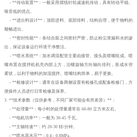
- **传动装置**：一般采用摆线针轮减速机传动，具有转动平稳、
噪音低的优点。
- **进出料设计**：顶部进料、底部排料，结构合理，便于物料的
顺畅进出。
- **密封性能**：各结合面之间密封严密，防止粉尘泄漏和水的渗
出，保证设备运行环境干净整洁。
- **喷水系统**：加水调湿配管主要由接管、接头及喷嘴组成。喷
嘴布置在搅拌机机壳内部上方，沿螺旋轴方向轴向排列，形成水帘
雾状，以利于物料的加湿搅拌。喷嘴结构简单，易于更换。
- **检修设计**：通常在设备两侧设置有检修孔或配备检修门，方
便操作人员进行日常检修及保养。
3. **技术参数（仅供参考，不同厂家可能会有所差异）**：
- **处理量**：每小时的处理量通常在 60-80 立方米左右。
- **电机功率**：一般为 30-45 千瓦。
- **主轴转速**：约 20-30 转/分钟。
- **喷水器水压**：0.4 - 0.8MPa。