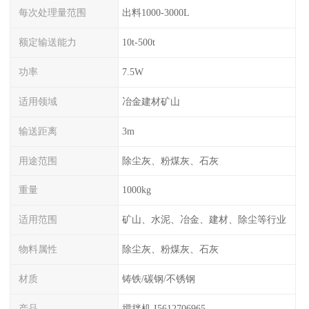
每次处理量范围
出料1000-3000L
额定输送能力
10t-500t
功率
7.5W
适用领域
冶金建材矿山
输送距离
3m
用途范围
除尘灰、粉煤灰、石灰
重量
1000kg
适用范围
矿山、水泥、冶金、建材、除尘等行业
物料属性
除尘灰、粉煤灰、石灰
材质
铸铁/碳钢/不锈钢
产品
搅拌机 I5612706965