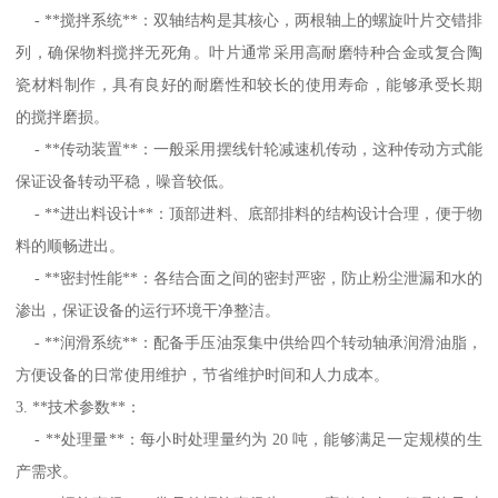
- **搅拌系统**：双轴结构是其核心，两根轴上的螺旋叶片交错排
列，确保物料搅拌无死角。叶片通常采用高耐磨特种合金或复合陶
瓷材料制作，具有良好的耐磨性和较长的使用寿命，能够承受长期
的搅拌磨损。
- **传动装置**：一般采用摆线针轮减速机传动，这种传动方式能
保证设备转动平稳，噪音较低。
- **进出料设计**：顶部进料、底部排料的结构设计合理，便于物
料的顺畅进出。
- **密封性能**：各结合面之间的密封严密，防止粉尘泄漏和水的
渗出，保证设备的运行环境干净整洁。
- **润滑系统**：配备手压油泵集中供给四个转动轴承润滑油脂，
方便设备的日常使用维护，节省维护时间和人力成本。
3. **技术参数**：
- **处理量**：每小时处理量约为 20 吨，能够满足一定规模的生
产需求。