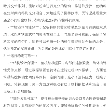
叶片交错排列，能够对粉尘进行充分的翻动、推进和搅拌，使物料
在短时间内得到充分混合，大地提高了搅拌效率。无论是处理量大
还是小的粉尘物料，都能快速达到均匀搅拌的效果。
- **加湿均匀性好**：配备特制的雾化喷嘴及水量可调的给水系
统，水以雾状形式均匀喷洒在粉尘上，与粉尘充分接触，保证了物
料加湿的均匀性。这样可以使每一处的粉尘都能得到合适的水分，
达到预定的湿度要求，为后续的处理或使用提供了良好的条件。
2. **运行稳定可靠**：
- **结构设计合理**：整机结构坚固，各部件连接紧密。筒体由弹
性元件支撑，通过激振装置使筒体在运转过程中作振动，一方面使
筒壁与搅拌轴之间始终保持一定的间隙，减小了运转阻力，杜绝了
闷机、堵转现象；另一方面这种振动有助于物料的松动和混合，使
设备运行更加顺畅。
- **部件质量可靠**：搅拌棒采用铁基耐磨合金或复合陶瓷等耐磨
材料制造，具有较高的硬度和强度，能够抵抗粉尘的长期磨损，使