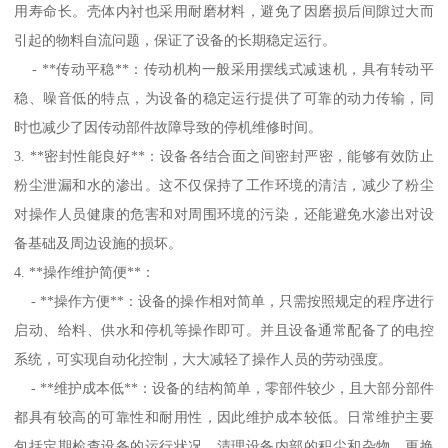
用寿命长。壳体内衬也采用耐磨材料，避免了因磨损后间隙过大而
引起的物料自流问题，保证了设备的长期稳定运行。
- **传动平稳**：传动机构一般采用摆线式减速机，具有转动平
稳、噪音低的特点，为设备的稳定运行提供了可靠的动力传输，同
时也减少了因传动部件故障导致的停机维修时间。
3. **密封性能良好**：设备各结合面之间密封严密，能够有效防止
粉尘泄漏和水的渗出。这不仅保持了工作环境的清洁，减少了粉尘
对操作人员健康的危害和对周围环境的污染，还能避免水渗出对设
备基础及周边设施的损坏。
4. **操作维护简便**：
- **操作方便**：设备的操作相对简单，只需按照规定的程序进行
启动、给料、供水和停机等操作即可。并且设备通常配备了的电控
系统，可实现自动化控制，大大减轻了操作人员的劳动强度。
- **维护成本低**：设备的结构简单，零部件较少，且大部分部件
都具有较高的可靠性和耐用性，因此维护成本较低。日常维护主要
包括定期检查设备的运行状况、清理设备内部的积尘和杂物、更换