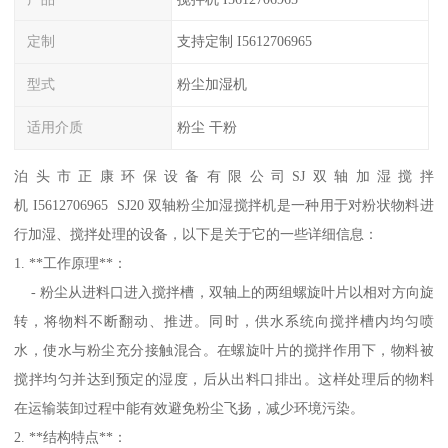
定制
支持定制 I5612706965
型式
粉尘加湿机
适用介质
粉尘 干粉
泊头市正康环保设备有限公司SJ双轴加湿搅拌
机 I5612706965 SJ20 双轴粉尘加湿搅拌机是一种用于对粉状物料进
行加湿、搅拌处理的设备，以下是关于它的一些详细信息：
1. **工作原理**：
- 粉尘从进料口进入搅拌槽，双轴上的两组螺旋叶片以相对方向旋
转，将物料不断翻动、推进。同时，供水系统向搅拌槽内均匀喷
水，使水与粉尘充分接触混合。在螺旋叶片的搅拌作用下，物料被
搅拌均匀并达到预定的湿度，后从出料口排出。这样处理后的物料
在运输装卸过程中能有效避免粉尘飞扬，减少环境污染。
2. **结构特点**：