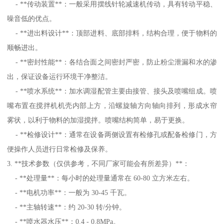
- **传动装置**：一般采用摆线针轮减速机传动，具有转动平稳、
噪音低的优点。
- **进出料设计**：顶部进料、底部排料，结构合理，便于物料的
顺畅进出。
- **密封性能**：各结合面之间密封严密，防止粉尘泄漏和水的渗
出，保证设备运行环境干净整洁。
- **喷水系统**：加水调湿配管主要由接管、接头及喷嘴组成。喷
嘴布置在搅拌机机壳内部上方，沿螺旋轴方向轴向排列，形成水帘
雾状，以利于物料的加湿搅拌。喷嘴结构简单，易于更换。
- **检修设计**：通常在设备两侧设置有检修孔或配备检修门，方
便操作人员进行日常检修及保养。
3. **技术参数（仅供参考，不同厂家可能会有所差异）**：
- **处理量**：每小时的处理量通常在 60-80 立方米左右。
- **电机功率**：一般为 30-45 千瓦。
- **主轴转速**：约 20-30 转/分钟。
- **喷水器水压**：0.4 - 0.8MPa。