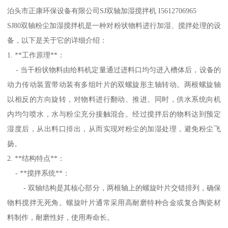
泊头市正康环保设备有限公司SJ双轴加湿搅拌机 I5612706965
SJ80双轴粉尘加湿搅拌机是一种对粉状物料进行加湿、搅拌处理的设
备，以下是关于它的详细介绍：
1. **工作原理**：
- 当干粉状物料由给料机定量通过进料口均匀进入槽体后，设备的
动力传动装置带动装有多组叶片的双螺旋形主轴转动。两根螺旋轴
以相反的方向旋转，对物料进行翻动、推进。同时，供水系统向机
内均匀喷水，水与粉尘充分接触混合。经过搅拌后的物料达到预定
湿度后，从出料口排出，从而实现对粉尘的加湿处理，避免粉尘飞
扬。
2. **结构特点**：
- **搅拌系统**：
- 双轴结构是其核心部分，两根轴上的螺旋叶片交错排列，确保
物料搅拌无死角。螺旋叶片通常采用高耐磨特种合金或复合陶瓷材
料制作，耐磨性好，使用寿命长。