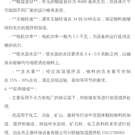
- **螺旋直径**：常见的螺旋直径为 Φ400 毫米左右，但具体尺寸
可能因不同厂家的设计略有差异。
- **主轴转速**：通常主轴转速在 34 转/分钟左右，保证物料能够
得到充分的搅拌和加湿。
- **电机功率**：电机功率一般为 5.5 千瓦，为设备的运行提供足
够的动力。
- **喷水器水压**：喷水器的水压要求在 0.4 - 0.8 兆帕之间，以确
保水能够均匀地喷洒在物料上。
- **含水量**：经过加湿搅拌后，物料的含水量可控制
在 15% - 20%左右，满足后续运输、装卸等环节的要求。
4. **应用领域**：
- 主要应用于火力发电厂的除尘器下，对粉煤灰等进行加湿搅拌处
理。
- 也适用于化工、冶金、矿山、建材等行业中含固体颗粒物料的加
湿、搅拌和输送，例如对水泥粉、矿石粉、化工原料粉末等进行处
理。泊头市正康环保设备有限公司SJ双轴加湿搅拌机 I5612706965