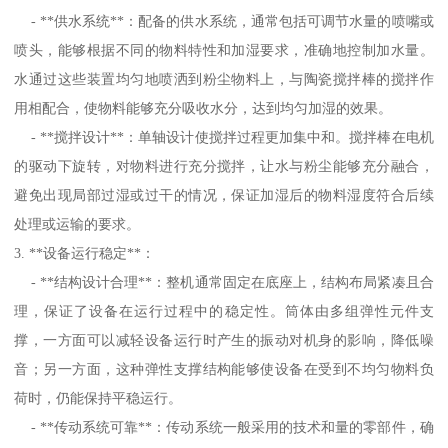
- **供水系统**：配备的供水系统，通常包括可调节水量的喷嘴或
喷头，能够根据不同的物料特性和加湿要求，准确地控制加水量。
水通过这些装置均匀地喷洒到粉尘物料上，与陶瓷搅拌棒的搅拌作
用相配合，使物料能够充分吸收水分，达到均匀加湿的效果。
- **搅拌设计**：单轴设计使搅拌过程更加集中和。搅拌棒在电机
的驱动下旋转，对物料进行充分搅拌，让水与粉尘能够充分融合，
避免出现局部过湿或过干的情况，保证加湿后的物料湿度符合后续
处理或运输的要求。
3. **设备运行稳定**：
- **结构设计合理**：整机通常固定在底座上，结构布局紧凑且合
理，保证了设备在运行过程中的稳定性。筒体由多组弹性元件支
撑，一方面可以减轻设备运行时产生的振动对机身的影响，降低噪
音；另一方面，这种弹性支撑结构能够使设备在受到不均匀物料负
荷时，仍能保持平稳运行。
- **传动系统可靠**：传动系统一般采用的技术和量的零部件，确