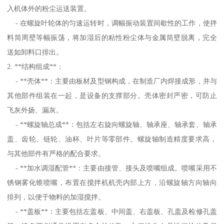
入机体外的粉尘运送装置。
- 在螺旋叶轮体的匀速运转时，调幅振动装置间歇性的工作，使拌
料筒周壁等幅振荡，将加湿后的粘性粉尘体与金属筒壁脱离，完全
送如卸料口排出。
2. **结构组成**：
- **壳体**：主要由板材及型钢构成，在制造厂内焊接成形，并与
其他部件组装在一起，是设备的支撑部分。壳体密封严密，可防止
飞灰外扬、漏灰。
- **螺旋轴总成**：包括左右旋向螺旋轴、轴承座、轴承套、轴承
盖、齿轮、链轮、油杯、叶片等零部件。螺旋轴制造精度要求高，
与其他部件有严格的配合要求。
- **加水调湿配管**：主要由接管、接头及喷嘴组成。喷嘴采用不
锈钢雾化锥喷嘴，布置在搅拌机机壳内部上方，沿螺旋轴方向轴向
排列，以便于物料的加湿搅拌。
- **盖板**：主要包括左盖板、中间盖、右盖板、孔盖及检修孔盖