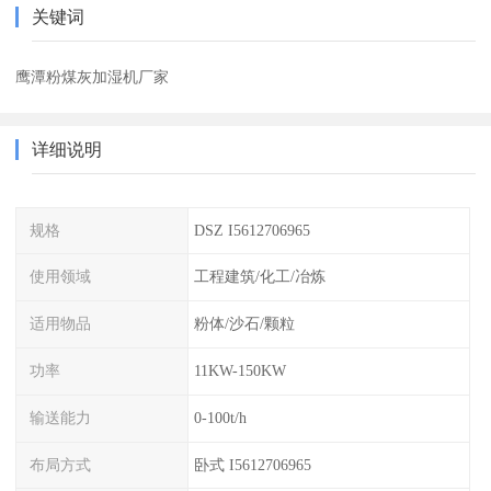
关键词
鹰潭粉煤灰加湿机厂家
详细说明
规格
DSZ I5612706965
使用领域
工程建筑/化工/冶炼
适用物品
粉体/沙石/颗粒
功率
11KW-150KW
输送能力
0-100t/h
布局方式
卧式 I5612706965