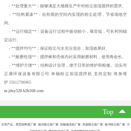
- **处理量大**：能够满足大规模生产中对粉尘加湿搅拌的需求。
- **结构紧凑**：在有限的空间内实现的粉尘处理，节省场地空
间。
- **运行稳定**：设备运行过程中振动较小，噪音低，可长时间稳
定运行。
- **搅拌均匀**：保证粉尘与水充分混合，加湿效果好。
- **耐磨性强**：搅拌棒和壳体内衬采用耐磨材料，使用寿命长。
- **维护方便**：结构设计合理，便于日常的维护和检修。泊头市
正康环保设备有限公司 单轴粉尘加湿搅拌机 支持定制 终身维
护 I5612706965
m.jdxy520.b2b168.com
Top
主营产品：星型卸料器厂家 袋式除尘器厂家 刮板输送机厂家 布袋除尘器厂家 脉冲除尘器厂家 斗