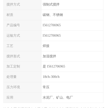
搅拌方式
强制式搅拌
材质
碳钢、不锈钢
产品编号
I5612706965
运输方式
I5612706965
工艺
焊接
搅拌形式
加湿搅拌
加工定制
是 I5612706965
处理量
18t/h-300t/h
压力环境
常压
应用
水泥厂、矿山、电厂