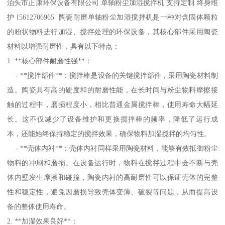
泊头市正康环保设备有限公司 单轴粉尘加湿搅拌机 支持定制 终身维
护 I5612706965 陶瓷耐磨单轴粉尘加湿搅拌机是一种对含固体颗粒
的粉状物料进行加湿、搅拌处理的环保设备，其核心部件采用陶瓷
材料以增强耐磨性，具有以下特点：
1. **核心部件耐磨性强**：
- **搅拌部件**：搅拌棒是设备的关键搅拌部件，采用陶瓷材料制
造。陶瓷具有高的硬度和的耐磨性能，在长时间与粉尘物料摩擦接
触的过程中，磨损程度小，相比普通金属搅拌棒，使用寿命大幅延
长。这不仅减少了设备维护和更换搅拌棒的频率，降低了运行成
本，还能始终保持稳定的搅拌效果，确保物料加湿搅拌的均匀性。
- **壳体内衬**：壳体内衬同样采用陶瓷材料，能够有效抵御粉尘
物料的冲刷和磨损。在设备运行时，物料在搅拌过程中会不断与壳
体内壁发生摩擦和碰撞，陶瓷内衬的高耐磨性可以保证壳体的完整
性和稳定性，避免因磨损导致壳体变薄、破裂等问题，从而提高设
备的整体使用寿命。
2. **加湿效果良好**：