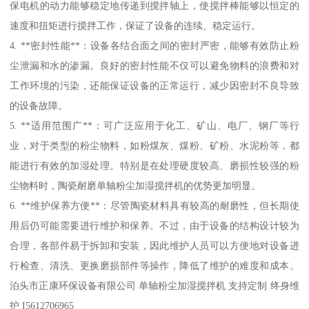
保电机的动力能够稳定地传递到搅拌轴上，使搅拌棒能够以恒定的
速度和扭矩进行搅拌工作，保证了设备的连续、稳定运行。
4. **密封性能**：设备各结合面之间的密封严密，能够有效防止粉
尘泄漏和水的渗漏。良好的密封性能不仅可以避免物料的浪费和对
工作环境的污染，还能保证设备的正常运行，减少因密封不良导致
的设备故障。
5. **适用范围广**：可广泛应用于化工、矿山、电厂、钢厂等行
业，对于类型的粉尘物料，如粉煤灰、煤粉、矿粉、水泥粉等，都
能进行有效的加湿处理。特别是在处理硬度较高、磨损性较强的粉
尘物料时，陶瓷耐磨单轴粉尘加湿搅拌机的优势更加明显。
6. **维护保养方便**：尽管陶瓷材料具有较高的耐磨性，但长期使
用后仍可能需要进行维护和保养。不过，由于设备的结构设计较为
合理，各部件易于拆卸和安装，因此维护人员可以方便地对设备进
行检查、清洗、更换磨损部件等操作，降低了维护的难度和成本。
泊头市正康环保设备有限公司 单轴粉尘加湿搅拌机 支持定制 终身维
护 I5612706965